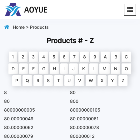
Home
>
Products
Products # - Z
1
2
3
4
5
6
7
8
9
A
B
C
D
E
F
G
H
I
J
K
L
M
N
O
P
Q
R
S
T
U
V
W
X
Y
Z
8
80
80
800
80000000005
80000000105
80.00000049
80.00000061
80.00000062
80.00000078
80.00000079
800000012